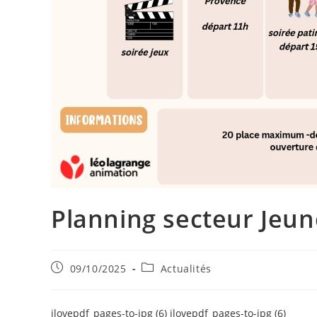
Planning secteur Jeun
Publication
Post
09/10/2025
Actualités
publiée :
category:
ilovepdf_pages-to-jpg (6)
ilovepdf_pages-to-jpg (6)